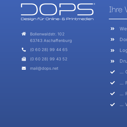
Ihre 
Web
Bollenwaldstr. 102
Dom
63743 Aschaffenburg
(0 60 28) 99 44 65
Log
(0 60 28) 99 43 52
Dru
mail@dops.net
… G
… F
… R
… W