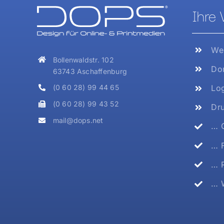
Ihre 
Web
Bollenwaldstr. 102
Dom
63743 Aschaffenburg
Log
(0 60 28) 99 44 65
(0 60 28) 99 43 52
Dru
mail@dops.net
… G
… F
… R
… W