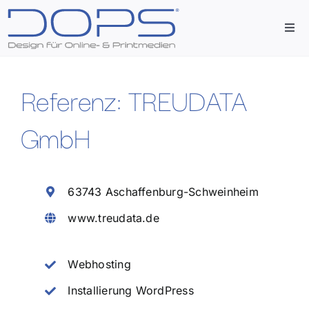
Zum
Inhalt
Togg
springen
Navi
Start
Referenz: TREUDATA
Agentur
GmbH
Leistungen
63743 Aschaffenburg-Schweinheim
Referenzen
www.treudata.de
Kontakt
Webhosting
Installierung WordPress