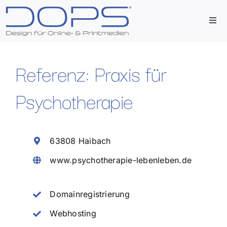
Zum
Inhalt
Togg
springen
Navi
Start
Referenz: Praxis für
Agentur
Psychotherapie
Leistungen
63808 Haibach
Referenzen
www.psychotherapie-lebenleben.de
Kontakt
Domainregistrierung
Webhosting