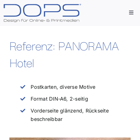
Zum
Inhalt
Togg
springen
Navi
Start
Referenz: PANORAMA
Agentur
Hotel
Leistungen
Postkarten, diverse Motive
Referenzen
Format DIN-A6, 2-seitig
Vorderseite glänzend, Rückseite
Kontakt
beschreibbar