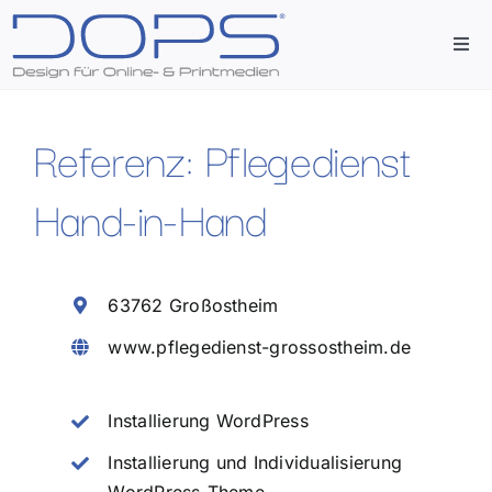
Zum
Inhalt
Togg
springen
Navi
Start
Referenz: Pflegedienst
Agentur
Hand-in-Hand
Leistungen
63762 Großostheim
Referenzen
www.pflegedienst-grossostheim.de
Kontakt
Installierung WordPress
Installierung und Individualisierung