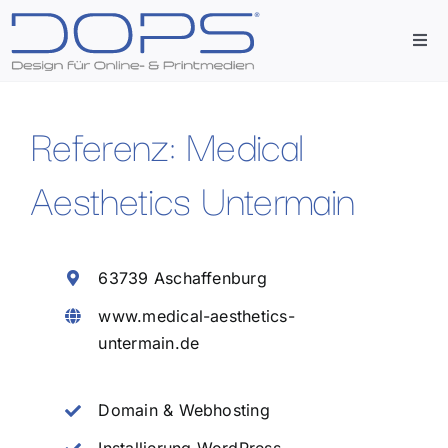
Zum
Inhalt
Togg
springen
Navi
Start
Referenz: Medical
Agentur
Aesthetics Untermain
Leistungen
63739 Aschaffenburg
Referenzen
www.medical-aesthetics-
untermain.de
Kontakt
Domain & Webhosting