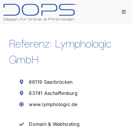
Zum
Inhalt
Togg
springen
Navi
Start
Referenz: Lymphologic
Agentur
GmbH
Leistungen
66119 Saarbrücken
Referenzen
63741 Aschaffenburg
www.lymphologic.de
Kontakt
Domain & Webhosting