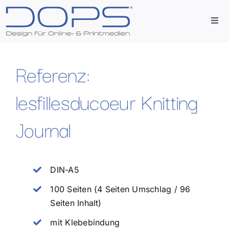
Zum
Inhalt
Togg
springen
Navi
Start
Referenz:
Agentur
lesfillesducoeur Knitting
Journal
Leistungen
Referenzen
DIN-A5
100 Seiten (4 Seiten Umschlag / 96
Kontakt
Seiten Inhalt)
mit Klebebindung