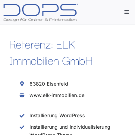
Zum
Inhalt
Togg
springen
Navi
Start
Referenz: ELK
Agentur
Immobilien GmbH
Leistungen
63820 Elsenfeld
Referenzen
www.elk-immobilien.de
Kontakt
Installierung WordPress
Installierung und Individualisierung