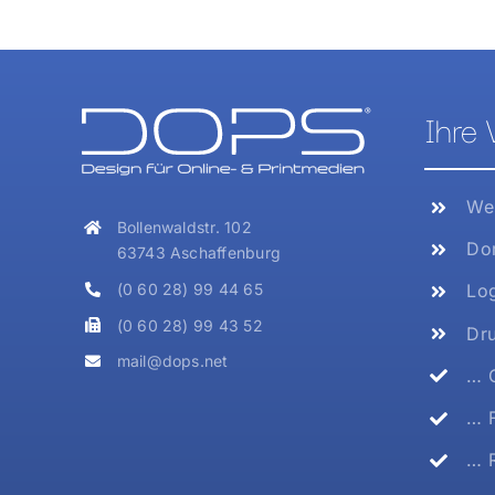
Ihre 
Web
Bollenwaldstr. 102
Dom
63743 Aschaffenburg
(0 60 28) 99 44 65
Log
(0 60 28) 99 43 52
Dru
mail@dops.net
… G
… F
… R