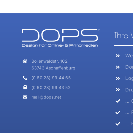
Ihre 
Web
Bollenwaldstr. 102
Dom
63743 Aschaffenburg
(0 60 28) 99 44 65
Log
(0 60 28) 99 43 52
Dru
mail@dops.net
… G
… F
… R