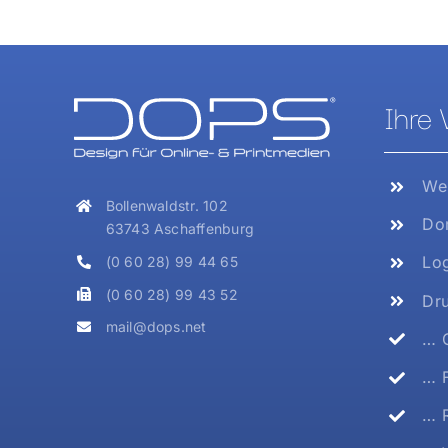
Ihre 
Web
Bollenwaldstr. 102
Dom
63743 Aschaffenburg
Log
(0 60 28) 99 44 65
(0 60 28) 99 43 52
Dru
mail@dops.net
… G
… F
… R